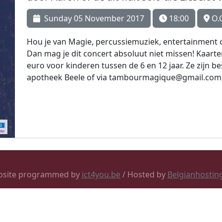
Sunday 05 November 2017
18:00
O.C
Hou je van Magie, percussiemuziek, entertainment o
Dan mag je dit concert absoluut niet missen! Kaart
euro voor kinderen tussen de 6 en 12 jaar. Ze zijn b
apotheek Beele of via tambourmagique@gmail.com
bsite programmed by
ict4you.be
/ Hosted by
Belgianhostin