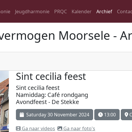
onie
Jeugdharmonie
PRQC
Kalender
Archief
Contac
vermogen Moorsele - Ar
Sint cecilia feest
Sint cecilia feest
Namiddag: Café rondgang
Avondfeest - De Stekke
Saturday 30 November 2024
13:00
O
Ga naar videos
Ga naar foto's