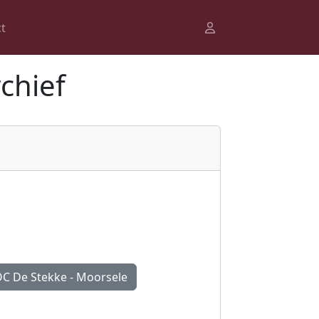
t
chief
C De Stekke - Moorsele