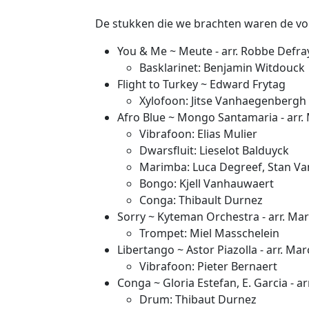
De stukken die we brachten waren de vo
You & Me ~ Meute - arr. Robbe Defra
Basklarinet: Benjamin Witdouck
Flight to Turkey ~ Edward Frytag
Xylofoon: Jitse Vanhaegenbergh
Afro Blue ~ Mongo Santamaria - arr.
Vibrafoon: Elias Mulier
Dwarsfluit: Lieselot Balduyck
Marimba: Luca Degreef, Stan Va
Bongo: Kjell Vanhauwaert
Conga: Thibault Durnez
Sorry ~ Kyteman Orchestra - arr. Ma
Trompet: Miel Masschelein
Libertango ~ Astor Piazolla - arr. Ma
Vibrafoon: Pieter Bernaert
Conga ~ Gloria Estefan, E. Garcia - ar
Drum: Thibaut Durnez