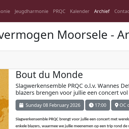
onie
Jeugdharmonie
PRQC
Kalender
Archief
Contac
vermogen Moorsele - Ar
Bout du Monde
Slagwerkensemble PRQC o.l.v. Wannes De
blazers brengen voor jullie een concert v
Sunday 08 February 2026
17:00
OC d
Slagwerkensemble PRQC brengt voor jullie een concert met were
enkele blazers, waarmee we jullie meenemen op een trip rond de w