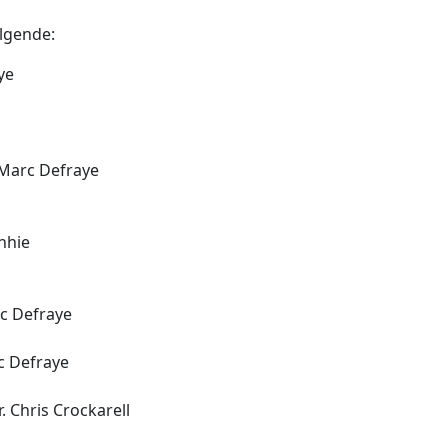
lgende:
ye
 Marc Defraye
nhie
rc Defraye
rc Defraye
r. Chris Crockarell